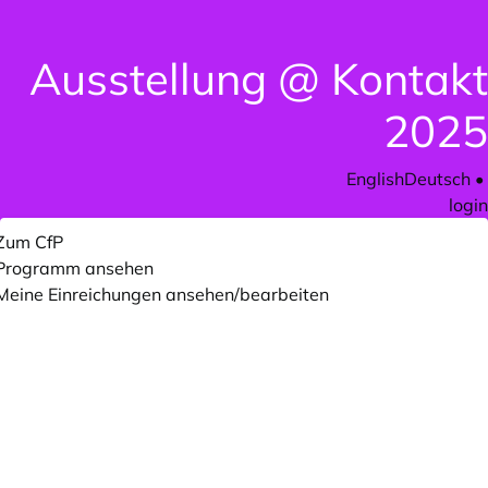
Ausstellung @ Kontakt
2025
English
Deutsch
•
login
Zum CfP
Programm ansehen
Meine Einreichungen ansehen/bearbeiten